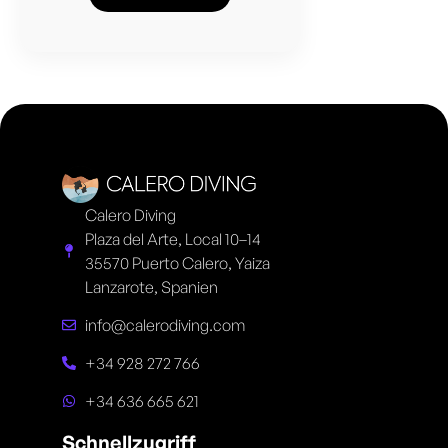
Calero Diving
Plaza del Arte, Local 10–14
35570 Puerto Calero, Yaiza
Lanzarote, Spanien
info@calerodiving.com
+34 928 272 766
+34 636 665 621
Schnellzugriff