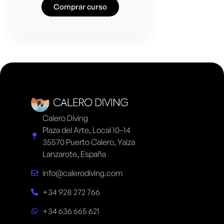
Comprar curso
Calero Diving
Plaza del Arte, Local 10–14
35570 Puerto Calero, Yaiza
Lanzarote, España
info@calerodiving.com
+34 928 272 766
+34 636 665 621