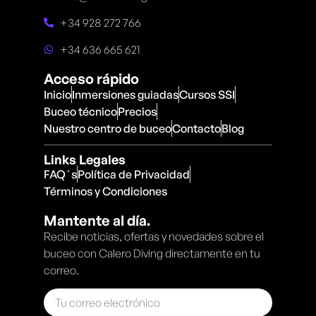
+34 928 272 766
+34 636 665 621
Acceso rápido
Inicio
Inmersiones guiadas
Cursos SSI
Buceo técnico
Precios
Nuestro centro de buceo
Contacto
Blog
Links Legales
FAQ´s
Política de Privacidad
Términos y Condiciones
Mantente al día.
Recibe noticias, ofertas y novedades sobre el
buceo con Calero Diving directamente en tu
correo.