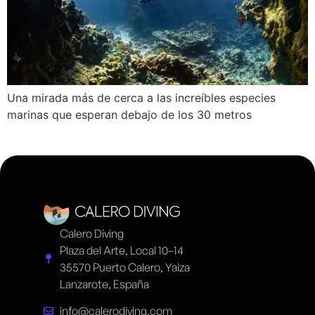
Una mirada más de cerca a las increíbles especies
marinas que esperan debajo de los 30 metros
Calero Diving
Plaza del Arte, Local 10–14
35570 Puerto Calero, Yaiza
Lanzarote, España
info@calerodiving.com