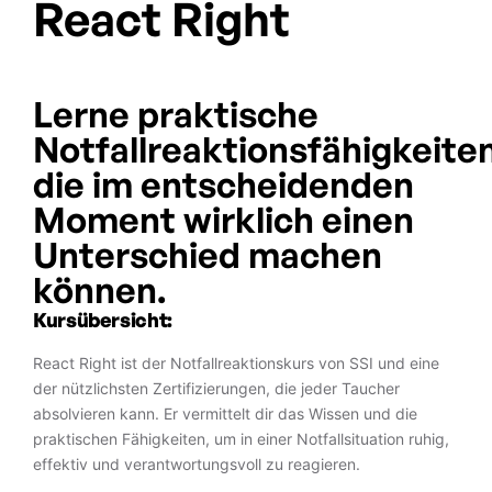
React Right
Lerne praktische
Notfallreaktionsfähigkeiten
die im entscheidenden
Moment wirklich einen
Unterschied machen
können.
Kursübersicht:
React Right ist der Notfallreaktionskurs von SSI und eine
der nützlichsten Zertifizierungen, die jeder Taucher
absolvieren kann. Er vermittelt dir das Wissen und die
praktischen Fähigkeiten, um in einer Notfallsituation ruhig,
effektiv und verantwortungsvoll zu reagieren.