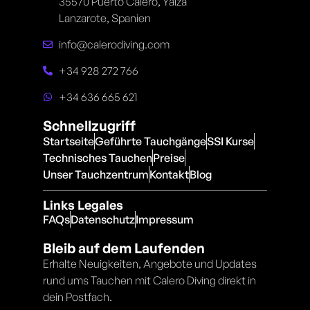
35570 Puerto Calero, Yaiza
Lanzarote, Spanien
info@calerodiving.com
+34 928 272 766
+34 636 665 621
Schnellzugriff
Startseite
Geführte Tauchgänge
SSI Kurse
Technisches Tauchen
Preise
Unser Tauchzentrum
Kontakt
Blog
Links Legales
FAQs
Datenschutz
Impressum
Bleib auf dem Laufenden
Erhalte Neuigkeiten, Angebote und Updates
rund ums Tauchen mit Calero Diving direkt in
dein Postfach.